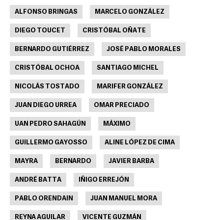
ALFONSO BRINGAS
MARCELO GONZÁLEZ
DIEGO TOUCET
CRISTÓBAL OÑATE
BERNARDO GUTIÉRREZ
JOSÉ PABLO MORALES
CRISTÓBAL OCHOA
SANTIAGO MICHEL
NICOLÁS TOSTADO
MARIFER GONZÁLEZ
JUAN DIEGO URREA
OMAR PRECIADO
UAN PEDRO SAHAGÚN
MÁXIMO
GUILLERMO GAYOSSO
ALINE LÓPEZ DE CIMA
MAYRA
BERNARDO
JAVIER BARBA
ANDRÉ BATTA
IÑIGO ERREJÓN
PABLO ORENDAIN
JUAN MANUEL MORA
REYNA AGUILAR
VICENTE GUZMÁN