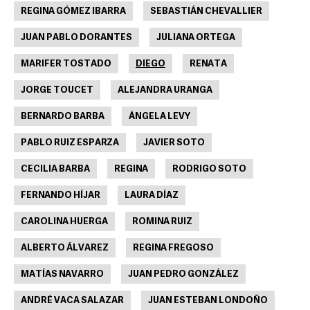
REGINA GÓMEZ IBARRA
SEBASTIÁN CHEVALLIER
JUAN PABLO DORANTES
JULIANA ORTEGA
MARIFER TOSTADO
DIEGO
RENATA
JORGE TOUCET
ALEJANDRA URANGA
BERNARDO BARBA
ÁNGELA LEVY
PABLO RUIZ ESPARZA
JAVIER SOTO
CECILIA BARBA
REGINA
RODRIGO SOTO
FERNANDO HÍJAR
LAURA DÍAZ
CAROLINA HUERGA
ROMINA RUIZ
ALBERTO ÁLVAREZ
REGINA FREGOSO
MATÍAS NAVARRO
JUAN PEDRO GONZÁLEZ
ANDRÉ VACA SALAZAR
JUAN ESTEBAN LONDOÑO