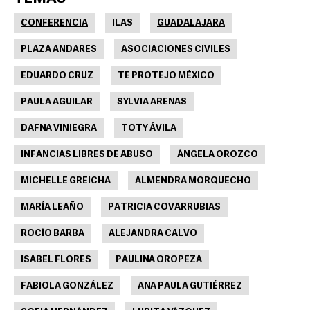
CONFERENCIA
ILAS
GUADALAJARA
PLAZA ANDARES
ASOCIACIONES CIVILES
EDUARDO CRUZ
TE PROTEJO MÉXICO
PAULA AGUILAR
SYLVIA ARENAS
DAFNA VINIEGRA
TOTY ÁVILA
INFANCIAS LIBRES DE ABUSO
ÁNGELA OROZCO
MICHELLE GREICHA
ALMENDRA MORQUECHO
MARÍA LEAÑO
PATRICIA COVARRUBIAS
ROCÍO BARBA
ALEJANDRA CALVO
ISABEL FLORES
PAULINA OROPEZA
FABIOLA GONZÁLEZ
ANA PAULA GUTIÉRREZ