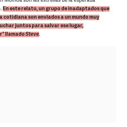
on Momoa son las estrellas de la esperada
o.
En este relato, un grupo de inadaptados que
ida cotidiana son enviados a un mundo muy
luchar juntos para salvar ese lugar,
r” llamado
Steve
.