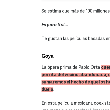
Se estima que más de 100 millone
Es para ti si...
Te gustan las películas basadas e
Goya
La ópera prima de Pablo Orta
cuen
perrita del vecino abandonada, d
sumaremos el hecho de que los 
duelo
.
En esta película mexicana coexiste