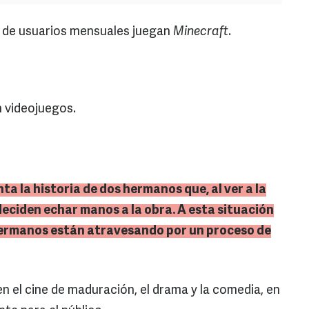
s de usuarios mensuales juegan
Minecraft
.
n videojuegos.
ta la historia de dos hermanos que, al ver a la
eciden echar manos a la obra. A esta situación
hermanos están atravesando por un proceso de
n el cine de maduración, el drama y la comedia, en