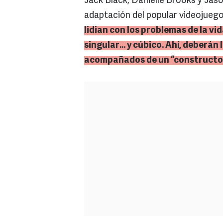
Jack Black, Danielle Brooks y Jas
adaptación del popular videojueg
lidian con los problemas de la v
singular… y cúbico. Ahí, deberán 
acompañados de un “constructo