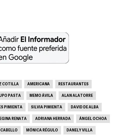
Z COTILLA
AMERICANA
RESTAURANTES
UPO PASTA
MEMO ÁVILA
ALAN ALATORRE
S PIMIENTA
SILVIA PIMIENTA
DAVID DE ALBA
EGINA RENATA
ADRIANA HERRADA
ÁNGEL OCHOA
 CABELLO
MÓNICA RÉGULO
DANELY VILLA