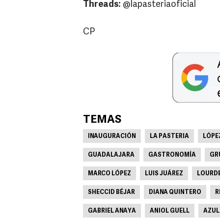
Threads:
@lapasteriaoficial
CP
TEMAS
INAUGURACIÓN
LA PASTERIA
LÓPE
GUADALAJARA
GASTRONOMÍA
GR
MARCO LÓPEZ
LUIS JUÁREZ
LOURDE
SHECCID BÉJAR
DIANA QUINTERO
R
GABRIEL ANAYA
ANIOL GUELL
AZUL