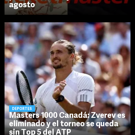
agosto
DEPORTES
Masters 1000 Canadá: Zverev es
eliminado y el torneo se queda
sin Top 5 del ATP