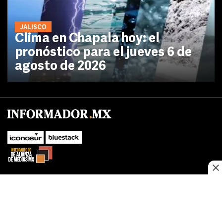
JALISCO
Clima en Chapala hoy: el
pronóstico para el jueves 6 de
agosto de 2026
No te pierdas las novedades de último momento.
¡Síguenos!
SUBIR
Este sitio web utiliza cookies propias y de terceros para optimizar su
FACEBOOK
TWITTER
navegacion, adaptarse a sus preferencias y realizar labores analiticas.
Al continuar navegando acepta nuestro
Política de cookies.