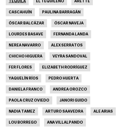
TEQUILA
EL TEQUILEÑO
ARETTE
CASCAHUÍN
PAULINA BARRAGÁN
ÓSCAR BALCÁZAR
ÓSCAR NAVEJA
LOURDES BASAVE
FERNANDA LANDA
NEREA NAVARRO
ALEX SERRATOS
CHICHO HIGUERA
VEYRA SANDOVAL
FER FLORES
ELIZABETH RODRÍGUEZ
YAQUELÍN RÍOS
PEDRO HUERTA
DANIELA FRANCO
ANDREA OROZCO
PAOLA CRUZ OVIEDO
JANORI GUIDO
NADIA TAMEZ
ARTURO SAAVEDRA
ALE ARIAS
LOU BORREGO
ANA VILLALPANDO