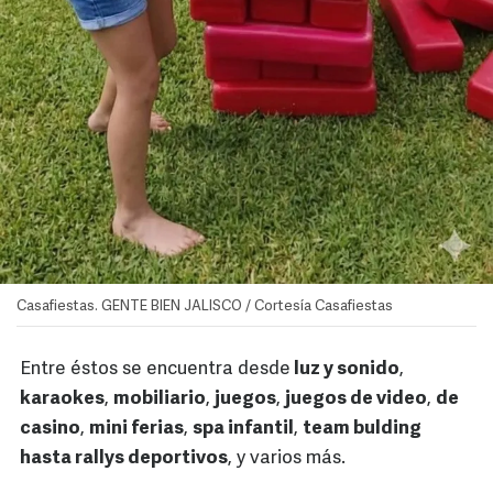
Casafiestas. GENTE BIEN JALISCO / Cortesía Casafiestas
Entre éstos se encuentra desde
luz y sonido
,
karaokes
,
mobiliario
,
juegos
,
juegos de video
,
de
casino
,
mini ferias
,
spa infantil
,
team bulding
hasta rallys deportivos
, y varios más.