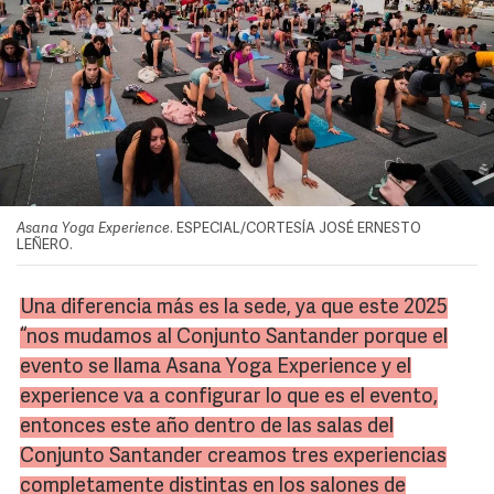
Asana Yoga Experience
. ESPECIAL/CORTESÍA JOSÉ ERNESTO
LEÑERO.
Una diferencia más es la sede, ya que este 2025
“nos mudamos al Conjunto Santander porque el
evento se llama
Asana
Yoga
Experience
y el
experience
va a configurar lo que es el evento,
entonces este año dentro de las salas del
Conjunto Santander creamos tres experiencias
completamente distintas en los salones de