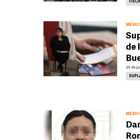
FISCA
MÉXIC
Sup
de 
Bue
29 de ju
SUPL
MÉXIC
Dan
Rom