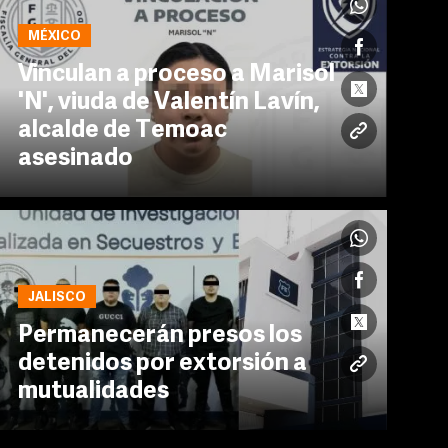
MÉXICO
Vinculan a proceso a Marisol
'N', viuda de Valentín Lavín,
alcalde de Temoac
asesinado
JALISCO
Permanecerán presos los
detenidos por extorsión a
mutualidades