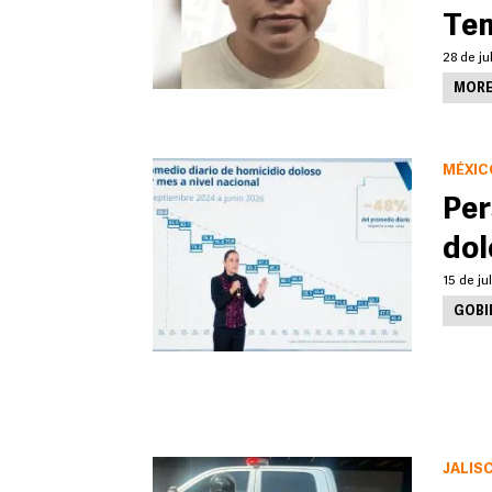
Tem
28 de ju
MORE
MÉXIC
Per
dol
15 de ju
GOBI
JALIS