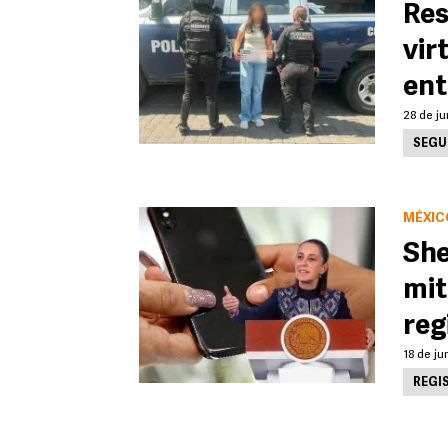
Res
vir
ent
28 de ju
SEGU
MÉXIC
She
mit
reg
18 de ju
REGI