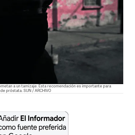
ometan a un tamizaje. Esta recomendación es importante para
r de próstata. SUN / ARCHIVO