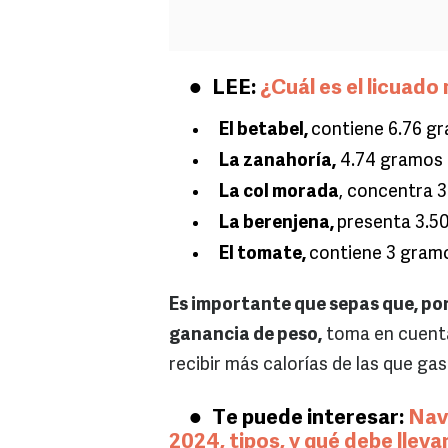
LEE:
¿Cuál es el licuado
El betabel,
contiene 6.76 g
La zanahoría,
4.74 gramos 
La col morada
, concentra 
La berenjena,
presenta 3.5
El tomate,
contiene 3 gramo
Es importante que sepas que, por
ganancia de peso,
toma en cuenta
recibir más calorías de las que gas
Te puede interesar:
Navi
2024, tipos, y qué debe lleva