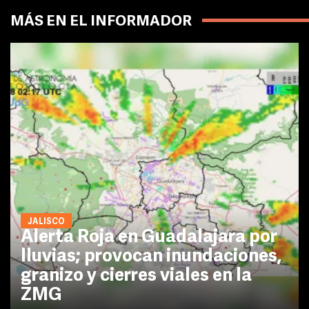
MÁS EN EL INFORMADOR
JALISCO
Alerta Roja en Guadalajara por
lluvias; provocan inundaciones,
granizo y cierres viales en la
ZMG