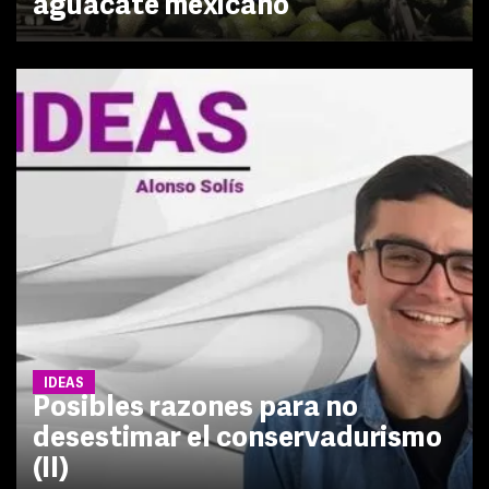
aguacate mexicano
IDEAS
Posibles razones para no
desestimar el conservadurismo
(II)