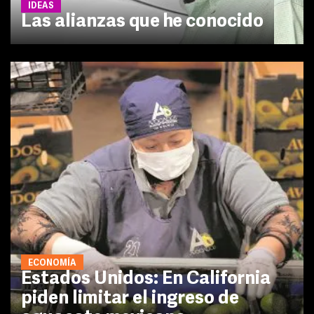
IDEAS
Las alianzas que he conocido
ECONOMÍA
Estados Unidos: En California
piden limitar el ingreso de