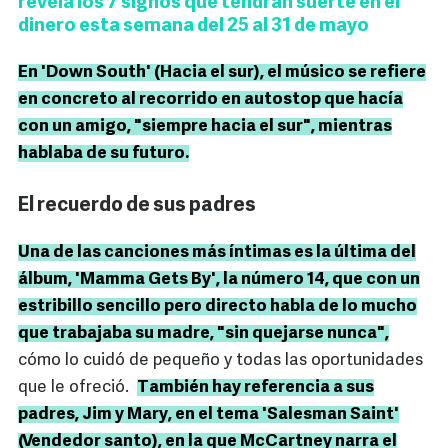
revela los 7 signos que tendrán suerte en el
dinero esta semana del 25 al 31 de mayo
En 'Down South' (Hacia el sur), el músico se refiere
en concreto al recorrido en autostop que hacía
con un amigo, "siempre hacia el sur", mientras
hablaba de su futuro.
El recuerdo de sus padres
Una de las canciones más íntimas es la última del
álbum, 'Mamma Gets By', la número 14, que con un
estribillo sencillo pero directo habla de lo mucho
que trabajaba su madre, "sin quejarse nunca",
cómo lo cuidó de pequeño y todas las oportunidades
que le ofreció.
También hay referencia a sus
padres, Jim y Mary, en el tema 'Salesman Saint'
(Vendedor santo), en la que McCartney narra el