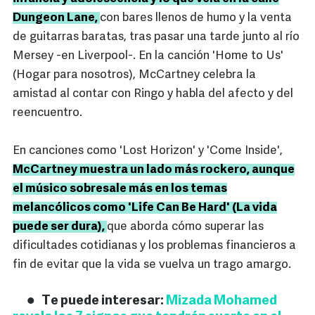
Dungeon Lane,
con bares llenos de humo y la venta
de guitarras baratas, tras pasar una tarde junto al río
Mersey -en Liverpool-. En la canción 'Home to Us'
(Hogar para nosotros), McCartney celebra la
amistad al contar con Ringo y habla del afecto y del
reencuentro.
En canciones como 'Lost Horizon' y 'Come Inside',
McCartney muestra un lado más rockero, aunque
el músico sobresale más en los temas
melancólicos como 'Life Can Be Hard' (La vida
puede ser dura),
que aborda cómo superar las
dificultades cotidianas y los problemas financieros a
fin de evitar que la vida se vuelva un trago amargo.
Te puede interesar:
Mizada Mohamed