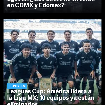
en CDMX y Edomex?
DEPORTES
Leagues Cup: América lidera a
la Liga MX; 10 equipos ya están
eliminados