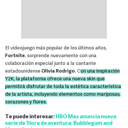
El videojuego más popular de los últimos años,
Fortnite
, sorprende nuevamente con una
colaboración especial junto a la cantante
estadounidense
Olivia Rodrigo
. C
on una inspiración
Y2K, la plataforma ofrece una nueva skin que
permitirá disfrutar de toda la estética característica
de la artista, incluyendo elementos como mariposas,
corazones y flores.
Te puede interesar:
HBO Max anuncia nueva
serie de ‘Hora de aventura: Bubblegum and