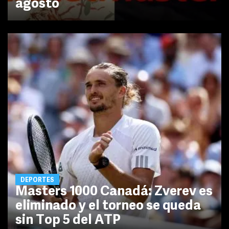
agosto
DEPORTES
Masters 1000 Canadá: Zverev es
eliminado y el torneo se queda
sin Top 5 del ATP