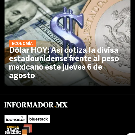
ECONOMÍA
Dólar HOY: Así cotiza la divisa
estadounidense frente al peso
mexicano este jueves 6 de
agosto