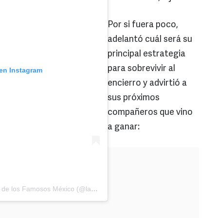
Por si fuera poco,
adelantó cuál será su
principal estrategia
para sobrevivir al
 en Instagram
encierro y advirtió a
sus próximos
compañeros que vino
a ganar:
Una publicación compartida por La Casa de los Famosos México (@lacasafamososmx)