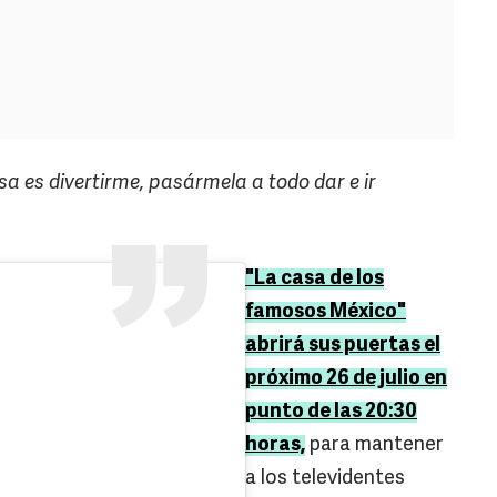
a es divertirme, pasármela a todo dar e ir
"La casa de los
famosos México"
abrirá sus puertas el
próximo 26 de julio en
punto de las 20:30
horas,
para mantener
a los televidentes