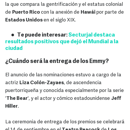
la que compara la gentrificación y el estatus colonial
de
Puerto Rico
con la anexión de
Hawái
por parte de
Estados Unidos
en el siglo XIX.
Te puede interesar:
Secturjal destaca
resultados positivos que dejó el Mundial a la
ciudad
¿Cuándo será la entrega de los Emmy?
El anuncio de las nominaciones estuvo a cargo de la
actriz
Liza Colón-Zayaes
, de ascendencia
puertorriqueña y conocida especialmente por la serie
'
The Bear
', y el actor y cómico estadounidense
Jeff
Hiller
.
La ceremonia de entrega de los premios se celebrará
el 14 de septiembre en el
Teatro Peacock
de
Los