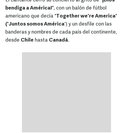
El cantante cerró su concierto al grito de "
¡Dios
bendiga a América!
", con un balón de fútbol
americano que decía
'Together we're America'
('Juntos somos América
') y un desfile con las
banderas y nombres de cada país del continente,
desde
Chile
hasta
Canadá
.