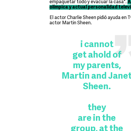
empaquetar todo y evacuar la casa".
A
olímpica y actual personalidad telev
El actor Charlie Sheen pidió ayuda en T
actor Martin Sheen.
i cannot
get ahold of
my parents,
Martin and Jane
Sheen.
they
are in the
group, at the