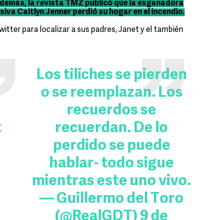
demás, la revista TMZ publicó que la exganadora
isiva
Caitlyn
Jenner
perdió su hogar en el incendio.
witter para localizar a sus padres, Janet y el también
Los tiliches se pierden
o se reemplazan. Los
recuerdos se
t
recuerdan. De lo
perdido se puede
hablar- todo sigue
mientras este uno vivo.
— Guillermo del Toro
(@RealGDT)
9 de