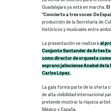
La venta de boletos para el conci
Guadalajara ya está en marcha.
El
“Concierto a tres voces: De Espa
producción de la Secretaría de Cul
históricos y musicales entre ambo
La presentación se realizará
el pr
Conjunto Santander de Artes Esc
como director de orquesta como 
soprano jalisciense Anabel de la 
Carlos López.
La gala forma parte de la oferta c
de alta visibilidad internacional pa
pretende mostrar la riqueza artísti
México y España.