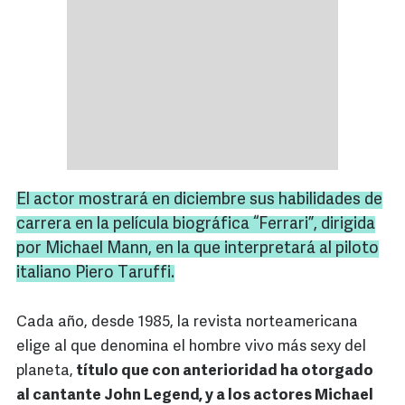
El actor mostrará en diciembre sus habilidades de
carrera en la película biográfica “
Ferrari
”, dirigida
por
Michael
Mann
, en la que interpretará al piloto
italiano
Piero
Taruffi
.
Cada año, desde 1985, la revista norteamericana
elige al que denomina el hombre vivo más sexy del
planeta,
título que con anterioridad ha otorgado
al cantante John Legend, y a los actores Michael