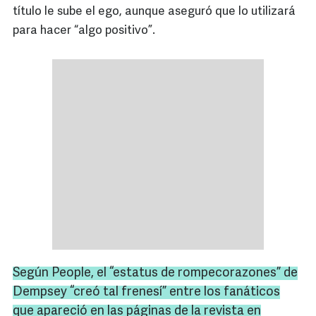
título le sube el ego, aunque aseguró que lo utilizará
para hacer “algo positivo”.
Según
People
, el “estatus de
rompecorazones
” de
Dempsey
“creó tal frenesí” entre los fanáticos
que apareció en las páginas de la revista en