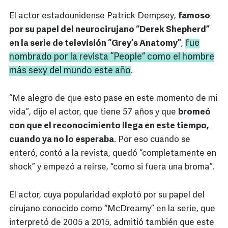
El actor estadounidense Patrick Dempsey,
famoso
por su papel del neurocirujano “Derek Shepherd”
fue
en la serie de televisión “Grey’s Anatomy”
,
nombrado por la revista “
People
” como el hombre
más sexy del mundo este año
.
“Me alegro de que esto pase en este momento de mi
vida”, dijo el actor, que tiene 57 años y que
bromeó
con que el reconocimiento llega en este tiempo,
cuando ya no lo esperaba
. Por eso cuando se
enteró, contó a la revista, quedó “completamente en
shock” y empezó a reírse, “como si fuera una broma”.
El actor, cuya popularidad explotó por su papel del
cirujano conocido como “McDreamy” en la serie, que
interpretó de 2005 a 2015, admitió también que este