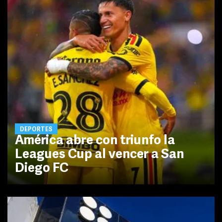
DEPORTES
América abre con triunfo la
Leagues Cup al vencer a San
Diego FC