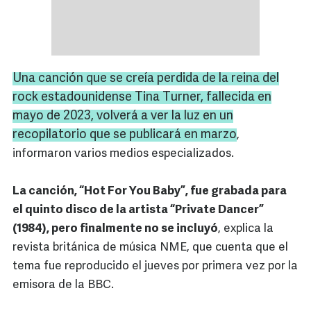
Una canción que se creía perdida de la reina del
rock estadounidense Tina Turner, fallecida en
mayo de 2023, volverá a ver la luz en un
recopilatorio que se publicará en marzo
,
informaron varios medios especializados.
La canción, “Hot For You Baby”, fue grabada para
el quinto disco de la artista “Private Dancer”
(1984), pero finalmente no se incluyó
, explica la
revista británica de música NME, que cuenta que el
tema fue reproducido el jueves por primera vez por la
emisora de la BBC.