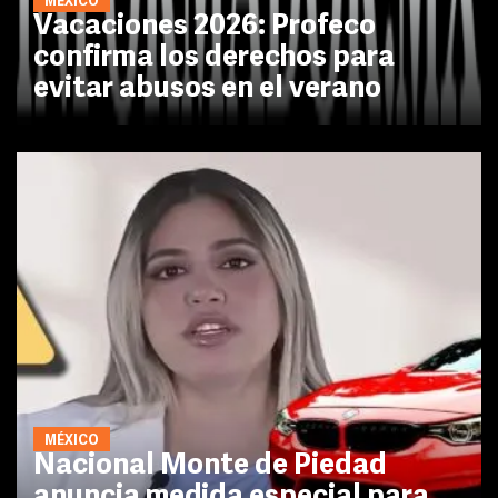
MÉXICO
Vacaciones 2026: Profeco
confirma los derechos para
evitar abusos en el verano
MÉXICO
Nacional Monte de Piedad
anuncia medida especial para