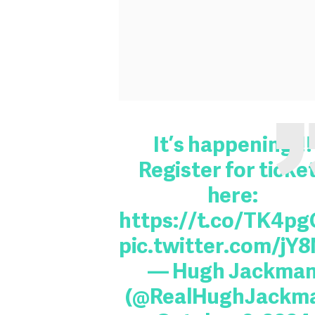
It’s happening!!!
Register for ticke
here:
https://t.co/TK4p
pic.twitter.com/jY
— Hugh Jackma
(@RealHughJackm