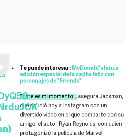
Te puede interesar:
McDonald's lanza
ts
edición especial de la cajita feliz con
personajes de "Friends"
gOyQ5G
"Este es mi momento",
asegura Jackman,
8NrduJOK
que acudió hoy a Instagram con un
divertido vídeo en el que comparte con su
n
amigo, el actor Ryan Reynolds, con quien
an)
protagonizó la película de Marvel