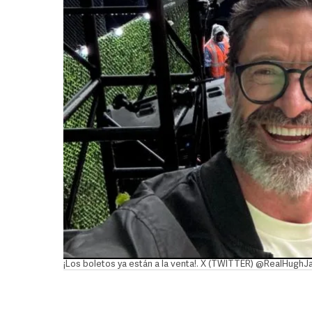
¡Los boletos ya están a la venta!. X (TWITTER) @RealHugh