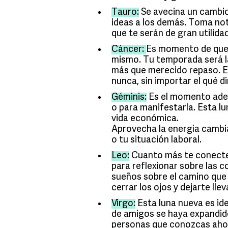
Tauro:
Se avecina un cambio
ideas a los demás. Toma not
que te serán de gran utilid
Cáncer:
Es momento de que t
mismo. Tu temporada será la
más que merecido repaso. Es
nunca, sin importar el qué di
Géminis:
Es el momento adec
o para manifestarla. Esta l
vida económica.
Aprovecha la energía cambia
o tu situación laboral.
Leo:
Cuanto más te conectes
para reflexionar sobre las 
sueños sobre el camino que 
cerrar los ojos y dejarte lle
Virgo:
Esta luna nueva es idea
de amigos se haya expandid
personas que conozcas ahor