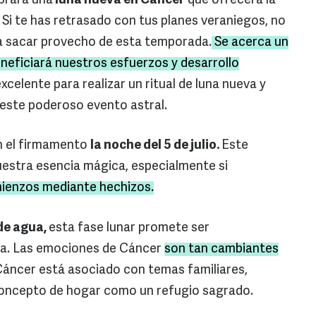
mbrará una
luna nueva en Cáncer
que ofrecerá la
 Si te has retrasado con tus planes veraniegos, no
a sacar provecho de esta temporada.
Se acerca un
eneficiará nuestros esfuerzos y desarrollo
celente para realizar un ritual de luna nueva y
 este poderoso evento astral.
en el firmamento
la noche del 5 de julio.
Este
uestra esencia mágica, especialmente si
ienzos mediante hechizos.
de agua,
esta fase lunar promete ser
iva. Las emociones de Cáncer
son tan cambiantes
áncer está asociado con temas familiares,
 concepto de hogar como un refugio sagrado.