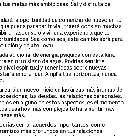
de tus metas más ambiciosas. Sal y disfruta de
indará la oportunidad de comenzar de nuevo en tu
unque pueda parecer trivial, traerá consigo muchas
ibir un ascenso o vivir una experiencia que te
ortunidades. Sea como sea, este cambio será para
tuición y déjate llevar.
da adicional de energía psíquica con esta luna
rre en otro signo de agua. Podrías sentirte
ivel espiritual y tener ideas sobre nuevas
ustaría emprender. Amplía tus horizontes, nunca
o.
rcará un nuevo inicio en las áreas más íntimas de
 posesiones, las deudas, las relaciones personales,
ambios en alguno de estos aspectos, es el momento
tos desafíos más complejos te hará sentir más
pongas más.
podrías cerrar acuerdos importantes, como
romisos más profundos en tus relaciones