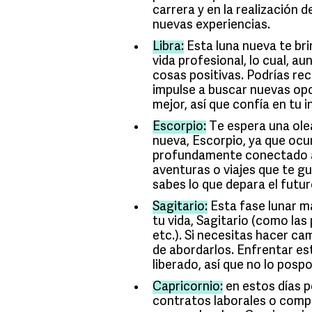
carrera y en la realización 
nuevas experiencias.
Libra:
Esta luna nueva te br
vida profesional, lo cual, a
cosas positivas. Podrías rec
impulse a buscar nuevas op
mejor, así que confía en tu in
Escorpio:
Te espera una olea
nueva, Escorpio, ya que ocu
profundamente conectado a n
aventuras o viajes que te g
sabes lo que depara el futur
Sagitario:
Esta fase lunar ma
tu vida, Sagitario (como las
etc.). Si necesitas hacer c
de abordarlos. Enfrentar es
liberado, así que no lo pos
Capricornio:
en estos días 
contratos laborales o comp