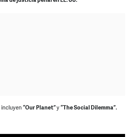
ma de justicia penal en EE. UU.
 incluyen
“Our Planet”
y
“The Social Dilemma”.