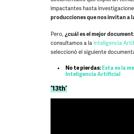
impactantes hasta investigacion
producciones que nos invitan a la
Pero,
¿cuál es el mejor document
consultamos a la
Inteligencia Artif
seleccionó el siguiente document
No te pierdas:
Esta es la me
Inteligencia Artificial
‘13th’