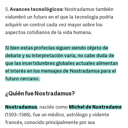
5.
Avances tecnológicos:
Nostradamus también
vislumbró un futuro en el que la tecnología podría
adquirir un control cada vez mayor sobre los
aspectos cotidianos de la vida humana.
Si bien estas profecías siguen siendo objeto de
debate y su interpretación varía, no cabe duda de
que las incertidumbres globales actuales alimentan
el interés en los mensajes de Nostradamus para el
futuro cercano.
¿Quién fue Nostradamus?
Nostradamus
, nacido como
Michel de Nostredame
(1503–1566), fue un médico, astrólogo y vidente
francés, conocido principalmente por sus