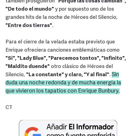
también prosiguieron
"Porque las cosas cambian",
"De todo el mundo"
y por supuesto uno de los
grandes hits de la noche de Héroes del Silencio,
"Entre dos tierras"
.
Para el cierre de la velada estaba previsto que
Enrique ofreciera canciones emblemáticas como
"Sí", "Lady Blue", "Parecemos tontos", "Infinito",
"Maldito duende"
otro clásico de Héroes del
Sin
Silencio,
"La constante" y claro, "Y al final"
.
duda una noche redonda y de mucha energía la
que vivieron los tapatíos con Enrique
Bunbury
.
CT