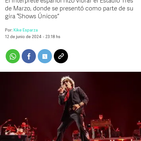
El intérprete español hizo vibrar el Estadio Tres
de Marzo, donde se presentó como parte de su
gira “Shows Únicos”
Por:
Kike Esparza
12 de junio de 2024 - 23:18 hs