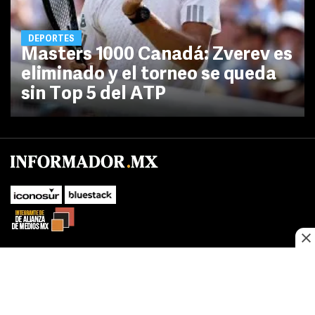
DEPORTES
Masters 1000 Canadá: Zverev es
eliminado y el torneo se queda
sin Top 5 del ATP
No te pierdas las novedades de último momento.
¡Síguenos!
SUBIR
Este sitio web utiliza cookies propias y de terceros para optimizar su
FACEBOOK
TWITTER
navegacion, adaptarse a sus preferencias y realizar labores analiticas.
Al continuar navegando acepta nuestro
Política de cookies.