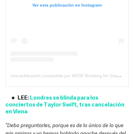
Ver esta publicación en Instagram
U
na publicación compartida por WDSF Breaking for Gold (@_breakingforgold)
LEE:
Londres se blinda para los
conciertos de Taylor Swift, tras cancelación
en Viena
“Debo preguntarles, porque es de lo único de lo que
mis amigos y yo hemos hablado anoche después del