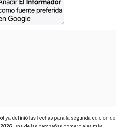
ool
ya definió las fechas para la segunda edición de
 2026
, una de las campañas comerciales más