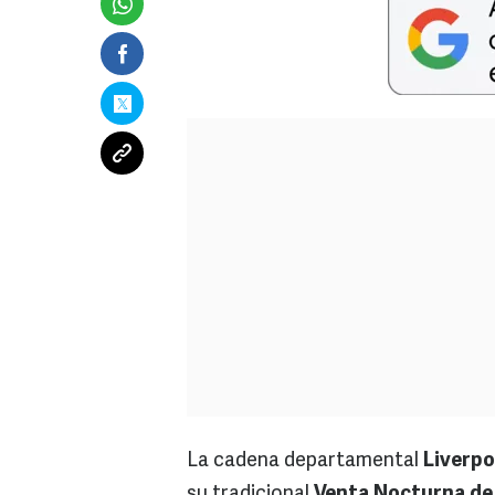
La cadena departamental
Liverp
su tradicional
Venta Nocturna de