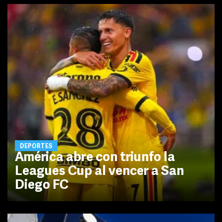
DEPORTES
América abre con triunfo la
Leagues Cup al vencer a San
Diego FC