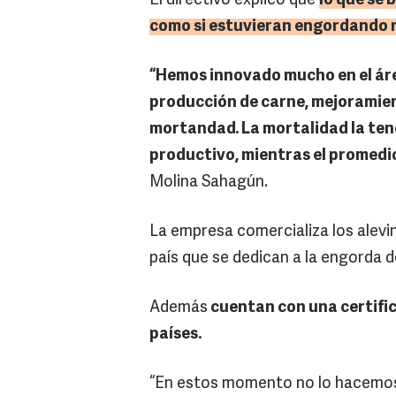
El directivo explicó que
lo que se 
como si estuvieran engordando re
“Hemos innovado mucho en el áre
producción de carne, mejoramie
mortandad. La mortalidad la ten
productivo, mientras el promedio
Molina Sahagún.
La empresa comercializa los alevi
país que se dedican a la engorda de 
Además
cuentan con una certific
países.
“En estos momento no lo hacemos 