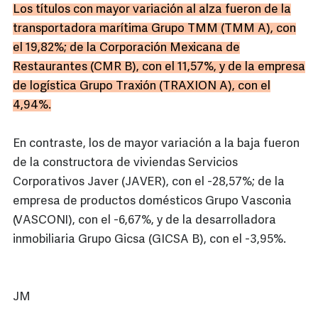
Los títulos con mayor variación al alza fueron de la
transportadora marítima Grupo TMM (TMM A), con
el 19,82%; de la Corporación Mexicana de
Restaurantes (CMR B), con el 11,57%, y de la empresa
de logística Grupo Traxión (TRAXION A), con el
4,94%.
En contraste, los de mayor variación a la baja fueron
de la constructora de viviendas Servicios
Corporativos Javer (JAVER), con el -28,57%; de la
empresa de productos domésticos Grupo Vasconia
(VASCONI), con el -6,67%, y de la desarrolladora
inmobiliaria Grupo Gicsa (GICSA B), con el -3,95%.
JM