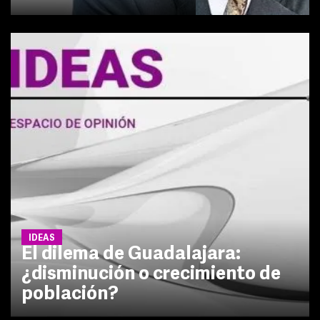
IDEAS
El dilema de Guadalajara:
¿disminución o crecimiento de
población?