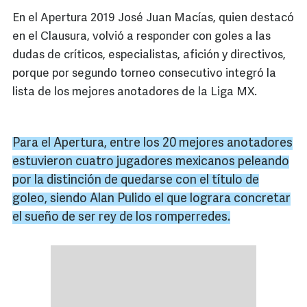
En el Apertura 2019 José Juan Macías, quien destacó
en el Clausura, volvió a responder con goles a las
dudas de críticos, especialistas, afición y directivos,
porque por segundo torneo consecutivo integró la
lista de los mejores anotadores de la Liga MX.
Para el Apertura, entre los 20 mejores anotadores
estuvieron cuatro jugadores mexicanos peleando
por la distinción de quedarse con el título de
goleo, siendo
Alan
Pulido el que lograra concretar
el sueño de ser rey de los
romperredes
.