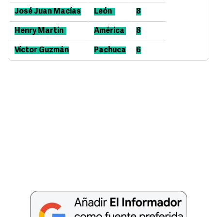
José Juan
Macías
León
8
Henry
Martin
América
8
Víctor Guzmán
Pachuca
6