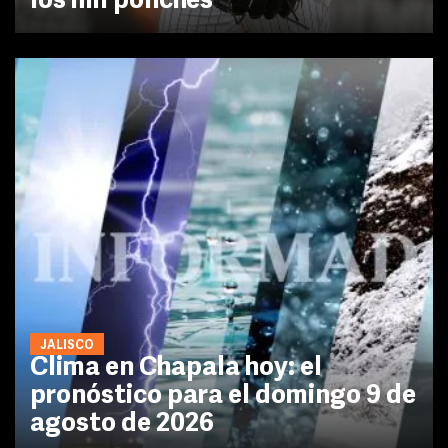
los mil ponches
JALISCO
Clima en Chapala hoy: el
pronóstico para el domingo 9 de
agosto de 2026