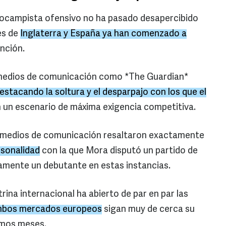
ocampista ofensivo no ha pasado desapercibido
es de
Inglaterra y España ya han comenzado a
nción.
os medios de comunicación como *The Guardian*
estacando la soltura y el desparpajo con los que el
 un escenario de máxima exigencia competitiva.
os medios de comunicación resaltaron exactamente
rsonalidad
con la que Mora disputó un partido de
camente un debutante en estas instancias.
itrina internacional ha abierto de par en par las
ambos mercados europeos
sigan muy de cerca su
ximos meses.