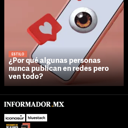
ESTILO
¿Por qué algunas personas
nunca publican en redes pero
ven todo?