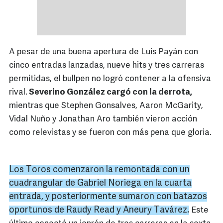
A pesar de una buena apertura de Luis Payán con
cinco entradas lanzadas, nueve hits y tres carreras
permitidas, el bullpen no logró contener a la ofensiva
rival.
Severino González cargó con la derrota,
mientras que Stephen Gonsalves, Aaron McGarity,
Vidal Nuño y Jonathan Aro también vieron acción
como relevistas y se fueron con más pena que gloria.
Los Toros comenzaron la remontada con un
cuadrangular de Gabriel
Noriega
en la cuarta
entrada, y posteriormente sumaron con batazos
oportunos de
Raudy
Read
y
Aneury
Tavárez
.
Este