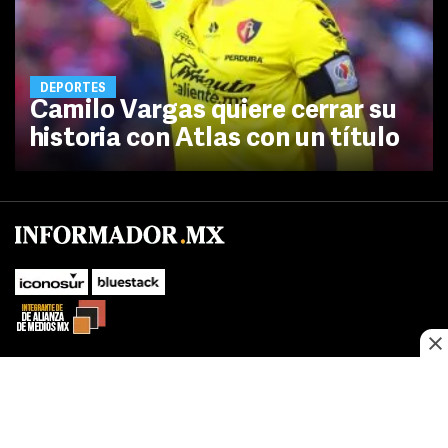
DEPORTES
Camilo Vargas quiere cerrar su
historia con Atlas con un título
No te pierdas las novedades de último momento.
¡Síguenos!
SUBIR
Este sitio web utiliza cookies propias y de terceros para optimizar su
FACEBOOK
TWITTER
navegacion, adaptarse a sus preferencias y realizar labores analiticas.
Al continuar navegando acepta nuestro
Política de cookies.