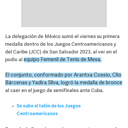
La delegación de México sumó el viernes su primera
medalla dentro de los Juegos Centroamericanos y
del Caribe (JCC) de San Salvador 2023, al ver en el
equipo Femenil de Tenis de Mesa.
podio al
El conjunto, conformado por
Arantxa
Cossio
,
Clío
Bárcenas
y
Yadira
Silva, logró la medalla de bronce
al caer en el juego de semifinales ante Cuba.
Se sube el telón de los Juegos
Centroamericanos