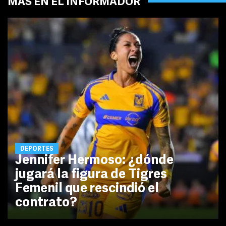
MÁS EN EL INFORMADOR
DEPORTES
Jennifer Hermoso: ¿dónde
jugará la figura de Tigres
Femenil que rescindió el
contrato?