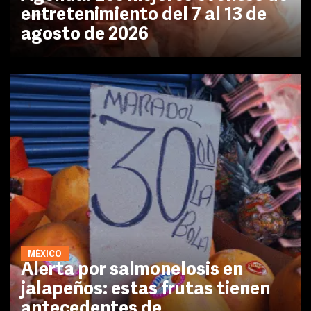
entretenimiento del 7 al 13 de
agosto de 2026
MÉXICO
Alerta por salmonelosis en
jalapeños: estas frutas tienen
antecedentes de