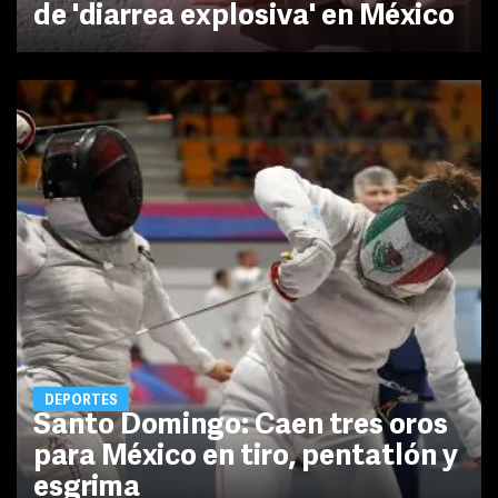
de 'diarrea explosiva' en México
DEPORTES
Santo Domingo: Caen tres oros
para México en tiro, pentatlón y
esgrima