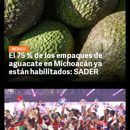
MÉXICO
El 75 % de los empaques de
aguacate en Michoacán ya
están habilitados: SADER