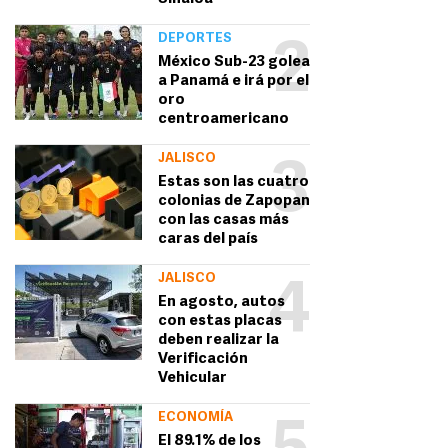
DEPORTES
2
México Sub-23 golea
a Panamá e irá por el
oro
centroamericano
JALISCO
3
Estas son las cuatro
colonias de Zapopan
con las casas más
caras del país
JALISCO
4
En agosto, autos
con estas placas
deben realizar la
Verificación
Vehicular
ECONOMÍA
El 89.1% de los