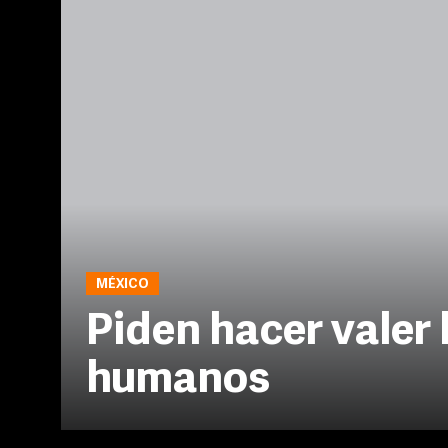
MÉXICO
Piden hacer valer
humanos