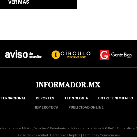
VER MÁS
NTERNACIONAL
DEPORTES
TECNOLOGÍA
ENTRETENIMIENTO
HEMEROTECA
PUBLICIDAD ONLINE
icias de Jalisco, México, Deportes & Entretenimiento® es marca registrada © Unión Editorialista, S.
Aviso de Privacidad
|
Derecho de Réplica
|
Términos y Condiciones