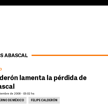
OS ABASCAL
O
derón lamenta la pérdida de
scal
iembre de 2008 - 03:02 hs
ERNO DE MÉXICO
FELIPE CALDERÓN