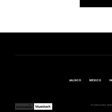
JALISCO
MÉXICO
I
El Informador ::Not