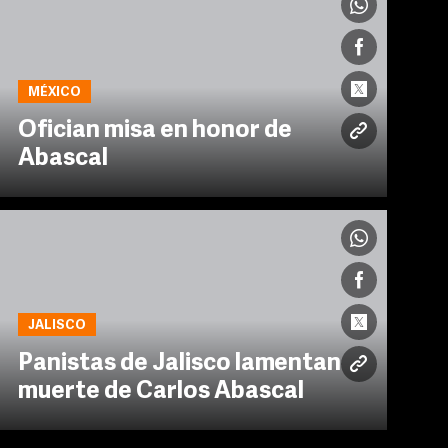
MÉXICO
Ofician misa en honor de
Abascal
JALISCO
Panistas de Jalisco lamentan
muerte de Carlos Abascal