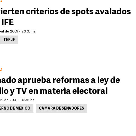
O
ierten criterios de spots avalados
 IFE
ril de 2009 - 20:06 hs
TEPJF
O
ado aprueba reformas a ley de
io y TV en materia electoral
ril de 2009 - 16:36 hs
ERNO DE MÉXICO
CÁMARA DE SENADORES