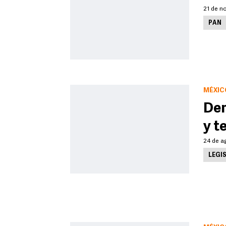
21 de n
PAN
MÉXIC
Dem
y t
24 de a
LEGI