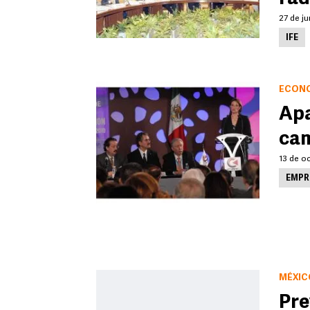
27 de ju
IFE
ECON
Apa
cam
13 de oc
EMPR
MÉXIC
Pre