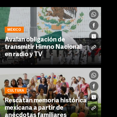
MÉXICO
Avalan obligación de
transmitir Himno Nacional
en radio y TV
CULTURA
Rescatan memoria histórica
mexicana a partir de
anécdotas familiares