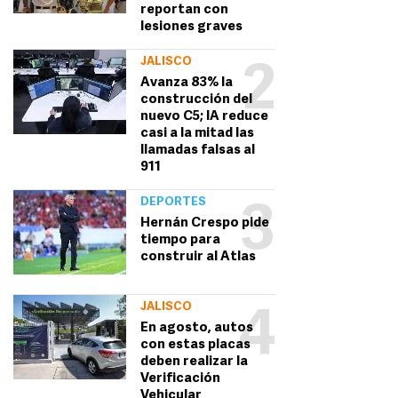
reportan con
lesiones graves
JALISCO
2
Avanza 83% la
construcción del
nuevo C5; IA reduce
casi a la mitad las
llamadas falsas al
911
DEPORTES
3
Hernán Crespo pide
tiempo para
construir al Atlas
JALISCO
4
En agosto, autos
con estas placas
deben realizar la
Verificación
Vehicular