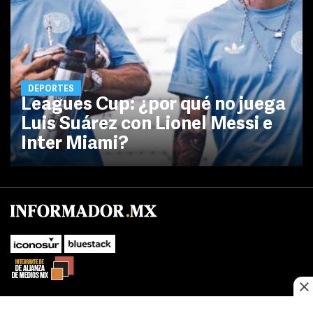
DEPORTES
Leagues Cup: ¿por qué no juega
Luis Suárez con Lionel Messi e
Inter Miami?
No te pierdas las novedades de último momento.
¡Síguenos!
SUBIR