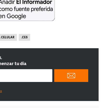
A CELULAR
.CES
IL
menzar tu día
es