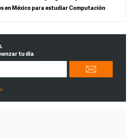
s en México para estudiar Computación
IL
menzar tu día
es